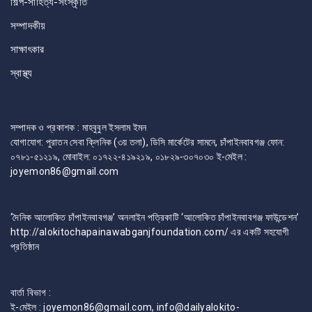
শিল্প-সাহিত্য-সংস্কৃতি
সম্পাদকীয়
সাক্ষাৎকার
স্বাস্থ্য
সম্পাদক ও প্রকাশক : মাহবুবুল ইসলাম ইমন
যোগাযোগ: পুরাতন সেবা ক্লিনিক (৩য় তলা), ডিসি মার্কেটের সামনে, চাঁপাইনবাবগঞ্জ ফোন:
০৭৮১-৫১২১৯, মোবাইল: ০১৭২২-৪১৯২১৯, ০১৮২৯-৩০৭০৩০ ই-মেইল :
joyemon86@gmail.com
‘দৈনিক আলোকিত চাঁপাইনবাবগঞ্জ’ অনলাইন পত্রিকাটি ‘আলোকিত চাঁপাইনবাবগঞ্জ ফাউন্ডেশন’
http://alokitochapainawabganjfoundation.com/ এর একটি সহযোগী
প্রতিষ্ঠান
বার্তা বিভাগ :
ই-মেইল : joyemon86@gmail.com, info@dailyalokito-