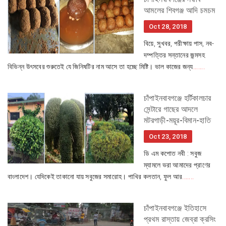
আমলের শিবগঞ্জ আদি চমচম
Oct 28, 2018
বিয়ে, সুখবর, পরীক্ষায় পাস, নব-
দম্পত্তির সন্তানের জন্মসহ
বিভিন্ন উৎসবের শুরুতেই যে জিনিষটির নাম আসে তা হচ্ছে মিষ্টি। ভাল কাজের জন্য
.......
চাঁপাইনবাবগঞ্জে হর্টিকালচার
সেন্টারে গাছের আদলে
মটরগাড়ী-ময়ূর-বিমান-হাতি
Oct 23, 2018
ডি এম কপোত নবী : সবুজ
ম্যামলে ভরা আমাদের প্রাণের
বাংলাদেশ। যেদিকেই তাকানো যায় সবুজের সমারোহ। পাখির কলতান, ফুল আর
.......
চাঁপাইনবাবগঞ্জে ইতিহাসে
প্রথম রাস্তায় জেব্রা ক্রসিং