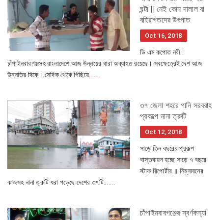
ঘন্টা || নেই কোন দালাল বা
বহিরাগতদের উৎপাত
Oct 16, 2018
ডি এম কপোত নবী :
চাঁপাইনবাবগঞ্জসহ বাংলাদেশে আজ উন্নয়ের ধারা অব্যাহত রয়েছে। সবক্ষেত্রেই দেশ আজ
উন্নতির দিকে। সেদিক থেকে পিছিয়ে
.......
৩৭ জেলা শহরে পানি সরবরাহ
প্রকল্পে নানা ত্রুটি
Oct 12, 2018
সাড়ে তিন বছরের প্রকল্প
বাস্তবায়ন হচ্ছে সাড়ে ৭ বছরে
স্টাফ রিপোর্টার ॥ নিম্নমানের
কাজসহ নানা ত্রুটি ধরা পড়েছে দেশের ৩৭টি
.......
চাঁপাইনবাবগঞ্জের স্বর্ণকন্যা