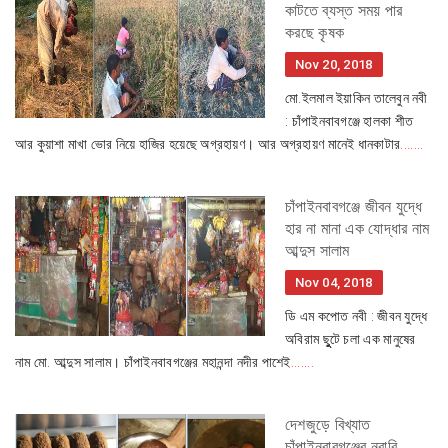
কাটতে ব্যস্ত সময় পার
করছে কৃষক
Nov 20, 2018
মো.ইলমাল ইয়াকিন তালেবুন নবী
: চাঁপাইনবাবগঞ্জে হালকা শীত
আর কুয়াশা মাখা ভোর নিয়ে হাজির হয়েছে অগ্রহায়ণ। আর অগ্রহায়ণ মানেই ধানকাটার
.......
চাঁপাইনবাবগঞ্জে জীবন যুদ্ধে
হার না মানা এক যোদ্ধার নাম
আব্দুস সালাম
Nov 04, 2018
ডি এম কপোত নবী : জীবন যুদ্ধে
অবিরাম ছুুটে চলা এক মানুষের
নাম মো. আব্দুস সালাম। চাঁপাইনবাবগঞ্জের মহানন্দা নদীর পাশেই
.......
দেশজুড়ে বিখ্যাত
চাঁপাইনবাবগঞ্জের নবাবি