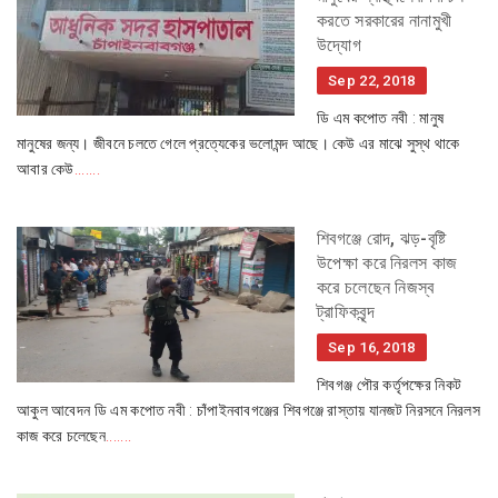
করতে সরকারের নানামুখী
উদ্যোগ
Sep 22, 2018
ডি এম কপোত নবী : মানুষ
মানুষের জন্য। জীবনে চলতে গেলে প্রত্যেকের ভলোমন্দ আছে। কেউ এর মাঝে সুস্থ থাকে
আবার কেউ
.......
শিবগঞ্জে রোদ, ঝড়-বৃষ্টি
উপেক্ষা করে নিরলস কাজ
করে চলেছেন নিজস্ব
ট্রাফিকবৃন্দ
Sep 16, 2018
শিবগঞ্জ পৌর কর্তৃপক্ষের নিকট
আকুল আবেদন ডি এম কপোত নবী : চাঁপাইনবাবগঞ্জের শিবগঞ্জে রাস্তায় যানজট নিরসনে নিরলস
কাজ করে চলেছেন
.......