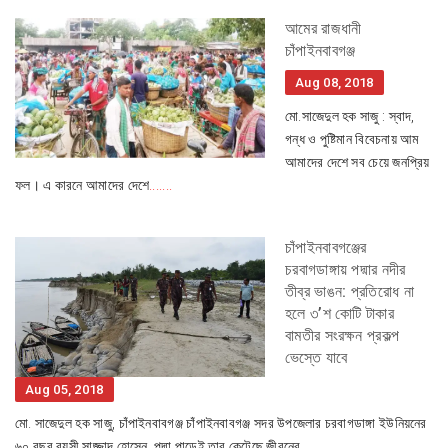
আমের রাজধানী
চাঁপাইনবাবগঞ্জ
Aug 08, 2018
মো.সাজেদুল হক সাজু : স্বাদ,
গন্ধ ও পুষ্টিমান বিবেচনায় আম
আমাদের দেশে সব চেয়ে জনপ্রিয়
ফল। এ কারনে আমাদের দেশে
.......
চাঁপাইনবাবগঞ্জের
চরবাগডাঙ্গায় পদ্মার নদীর
তীব্র ভাঙন: প্রতিরোধ না
হলে ৩’শ কোটি টাকার
বামতীর সংরক্ষন প্রকল্প
ভেস্তে যাবে
Aug 05, 2018
মো. সাজেদুল হক সাজু, চাঁপাইনবাবগঞ্জ চাঁপাইনবাবগঞ্জ সদর উপজেলার চরবাগডাঙ্গা ইউনিয়নের
৬০ বছর বয়সী সাজ্জাদ হোসেন, পদ্মা পাড়েই তার কেটেছে জীবনের
.......