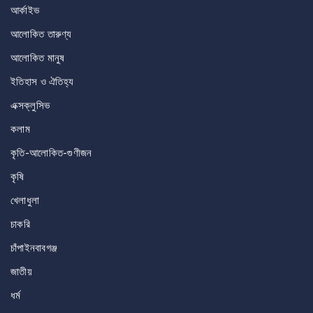
আর্কাইভ
আলোকিত তারুণ্য
আলোকিত মানুষ
ইতিহাস ও ঐতিহ্য
এক্সক্লুসিভ
কলাম
কৃতি-আলোকিত-গুণীজন
কৃষি
খেলাধুলা
চাকরি
চাঁপাইনবাবগঞ্জ
জাতীয়
ধর্ম