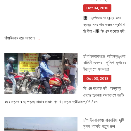
Oct 04, 2018
৥ - দুর্গোৎসবকে কেন্দ্র করে
ব্যস্ত সময় পার করছেন প্রতিমা
শিল্পীরা - ৥ ডি এম কপোত নবী :
চাঁপাইনবাবগঞ্জে সনাতন
.......
চাঁপাইনবাবগঞ্জে আইনশৃঙ্খলা
বাহিনী তৎপর : পুলিশ সুপারের
উদ্যোগে সফলতা
Oct 03, 2018
ডি এম কপোত নবী : অন্যান্য
দেশের তুলনায় বাংলাদেশে প্রতি
বছর সড়কে ঝড়ে পড়ছে হাজার হাজার প্রাণ। সড়ক দুর্ঘটনায় প্রতিনিয়ত
.......
চাঁপাইনবাবগঞ্জ বারঘরিয়া দৃষ্টি
নন্দন পার্কের নতুন রুপ