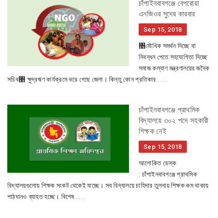
চাঁপাইনবাবগঞ্জে বেপরোয়া
এনজিওর সুদের কারবার
Sep 15, 2018
৥মৌখিক সমর্থন দিচ্ছে বা
নিবন্ধন পেতে সহযোগিতা দিচ্ছে
সমাজ কল্যাণ মন্ত্রণালয়ের জনৈক
সচিব৥ ক্ষুদ্রঋণ কার্যক্রমে ভরে গেছে জেলা। কিন্তু কোন প্রতিকার
.......
চাঁপাইনবাবগঞ্জে প্রাথমিক
বিদ্যালয়ে ৩০২ পদে সহকারী
শিক্ষক নেই
Sep 15, 2018
আলোকিত ডেস্ক
: চাঁপাইনবাবগঞ্জে প্রাথমিক
বিদ্যালয়গুলোয় শিক্ষক সংকট থেকেই যাচ্ছে। সব বিদ্যালয়ে চাহিদার তুলনায় শিক্ষক কম থাকায়
পাঠদানও ব্যাহত হচ্ছে। বিশেষ
.......