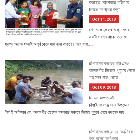
কারাতে রোকেয়ার পরিবারে
চলছে আনন্দের বন্যা
Oct 11, 2018
মো. সাজেদুল হক সাজু: সবার
একটা স্বপ্ন থাকে, তবে সে
স্বপ্ন অনেক সময়ই অপূর্ণ থেকে যায় নানা কারনে। তবে যারা
.......
চাঁপাইনবাবগঞ্জের ইউএনও
আলমগীর নিজেই পুকুরে নেমে
পড়লেন মাছ ধরতে
Oct 09, 2018
ডি এম কপোত নবী :
চাঁপাইনবাবগঞ্জ সদর উপজেলা
নির্বাহী অফিসার মো. আলমগীর হোসেন মঙ্গলবার সকালে নিজেই পুকুরে নেমে পড়লেন মাছ
.......
চাঁপাইনবাবগঞ্জে ১৫ অক্টোবর
শুরু হচ্ছে দুর্গাপূজা