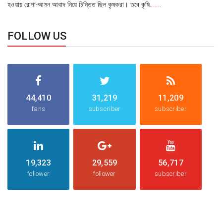
হওয়ায় রোপা-আমন আবাদ নিয়ে চিন্তিত ছিল কৃষকরা। তবে কৃষি
.......
FOLLOW US
44,410
31,219
11,209
fans
subscriber
subscriber
19,323
29,559
56,717
follower
follower
subscriber