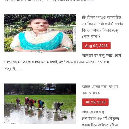
চাঁপাইনবাবগঞ্জের আলোচিত
স্বর্ণকন্যা `রোকেয়ার’ স্বপ্ন
কি ৫০ হাজার টাকার জন্য
থেমে যাবে ?
Aug 02, 2018
সাজেদুল হক সাজু: সবার একটা
স্বপ্ন থাকে, তবে সে স্বপ্ন অনেক সময়ই অপূর্ণ থেকে যায় নানা কারনে। তবে যারা
সংগ্রামী,
.......
আমন ধানের চারা রোপণে
ব্যস্ত কৃষক
Jul 29, 2018
সাজেদুল হক সাজু:
চাঁপাইনবাবগঞ্জে বর্ষা মৌসুমের
প্রথম দিকে কাঙ্খিত বৃষ্টি না